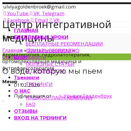
ulviyagoldenbroek@gmail.com
YouTube
VK
Telegram
Facebook
Email
VK
Центр интегративной
ГЛАВНАЯ
медицины
Блог
БЕСПЛАТНЫЕ УРОКИ
БЕСПЛАТНЫЕ РЕКОМЕНДАЦИИ
Главная
»
Статьи и новости
»
СКАЧАТЬ БЕСПЛАТНО
Ароматерапия, гидролатотерапия,
Статьи и новости
БЛОГ
ортомолекулярная медицина и
ПОЛЕЗНЫЕ СТАТЬИ
футрефлексотерапия
О воде, которую мы пьем
О ПРЕКРАСНОМ
Тренинги
Меню
ТРЕНИНГИ
01.02.2026
О НАС
Публикация от
Ульвия Голденбрук
НАША ОН-ЛАЙН КОМАНДА
FAQ
ОТЗЫВЫ
ВХОД НА ТРЕНИНГИ