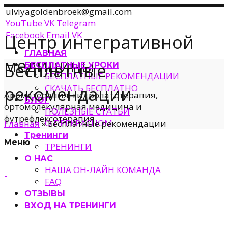
ulviyagoldenbroek@gmail.com
YouTube
VK
Telegram
Facebook
Email
VK
Центр интегративной
ГЛАВНАЯ
медицины
Бесплатные
БЕСПЛАТНЫЕ УРОКИ
БЕСПЛАТНЫЕ РЕКОМЕНДАЦИИ
СКАЧАТЬ БЕСПЛАТНО
рекомендации
Ароматерапия, гидролатотерапия,
БЛОГ
ортомолекулярная медицина и
ПОЛЕЗНЫЕ СТАТЬИ
футрефлексотерапия
О ПРЕКРАСНОМ
Главная
»
Бесплатные рекомендации
Тренинги
Меню
ТРЕНИНГИ
О НАС
НАША ОН-ЛАЙН КОМАНДА
FAQ
ОТЗЫВЫ
ВХОД НА ТРЕНИНГИ