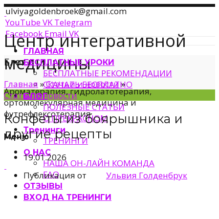
ulviyagoldenbroek@gmail.com
YouTube
VK
Telegram
Facebook
Email
VK
Центр интегративной
ГЛАВНАЯ
медицины
Блог
БЕСПЛАТНЫЕ УРОКИ
БЕСПЛАТНЫЕ РЕКОМЕНДАЦИИ
Главная
»
Статьи и новости
»
СКАЧАТЬ БЕСПЛАТНО
Ароматерапия, гидролатотерапия,
Статьи и новости
БЛОГ
ортомолекулярная медицина и
ПОЛЕЗНЫЕ СТАТЬИ
футрефлексотерапия
Конфеты из боярышника и
О ПРЕКРАСНОМ
Тренинги
другие рецепты
Меню
ТРЕНИНГИ
О НАС
19.01.2026
НАША ОН-ЛАЙН КОМАНДА
FAQ
Публикация от
Ульвия Голденбрук
ОТЗЫВЫ
ВХОД НА ТРЕНИНГИ