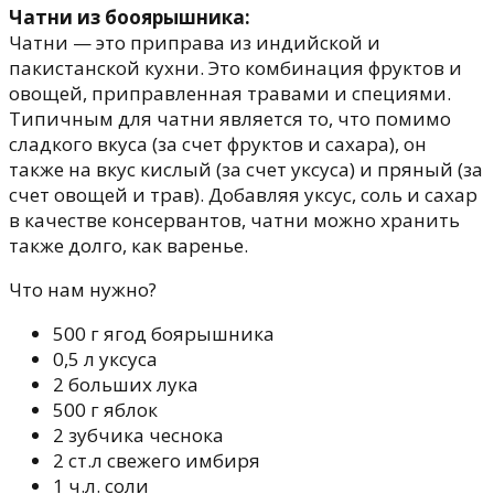
Чатни из бооярышника:
Чатни — это приправа из индийской и
пакистанской кухни. Это комбинация фруктов и
овощей, приправленная травами и специями.
Типичным для чатни является то, что помимо
сладкого вкуса (за счет фруктов и сахара), он
также на вкус кислый (за счет уксуса) и пряный (за
счет овощей и трав). Добавляя уксус, соль и сахар
в качестве консервантов, чатни можно хранить
также долго, как варенье.
Что нам нужно?
500 г ягод боярышника
0,5 л уксуса
2 больших лука
500 г яблок
2 зубчика чеснока
2 ст.л свежего имбиря
1 ч.л. соли