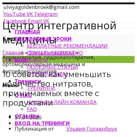
ulviyagoldenbroek@gmail.com
YouTube
VK
Telegram
Facebook
Email
VK
Центр интегративной
ГЛАВНАЯ
медицины
Блог
БЕСПЛАТНЫЕ УРОКИ
БЕСПЛАТНЫЕ РЕКОМЕНДАЦИИ
Главная
»
Статьи и новости
»
СКАЧАТЬ БЕСПЛАТНО
Ароматерапия, гидролатотерапия,
Статьи и новости
БЛОГ
ортомолекулярная медицина и
ПОЛЕЗНЫЕ СТАТЬИ
футрефлексотерапия
10 советов: как уменьшить
О ПРЕКРАСНОМ
Тренинги
количество нитратов,
Меню
ТРЕНИНГИ
принимаемых вместе с
О НАС
продуктами
НАША ОН-ЛАЙН КОМАНДА
FAQ
ОТЗЫВЫ
31.01.2026
ВХОД НА ТРЕНИНГИ
Публикация от
Ульвия Голденбрук