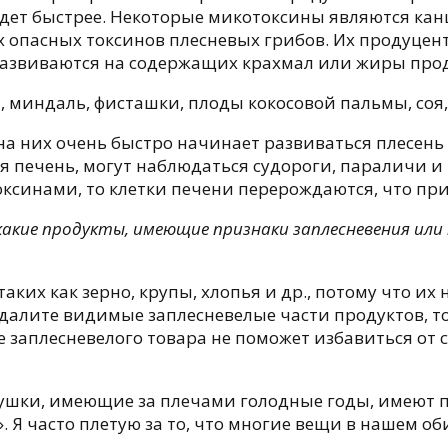
идет быстрее. Некоторые микотоксины являются кан
х опасных токсинов плесневых грибов. Их продуце
орые развиваются на содержащих крахмал или жиры про
, миндаль, фисташки, плоды кокосовой пальмы, соя, 
 на них очень быстро начинает развиваться плесень
я печень, могут наблюдаться судороги, параличи
ксинами, то клетки печени перерождаются, что при
икакие продукты, имеющие признаки заплесневения ил
таких как зерно, крупы, хлопья и др., потому что и
далите видимые заплесневелые части продуктов, то
 заплесневелого товара не поможет избавиться от с
бабушки, имеющие за плечами голодные годы, имеют
. Я часто плетую за то, что многие вещи в нашем о