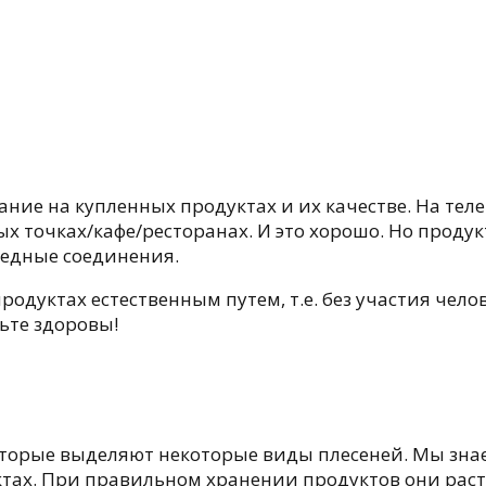
мание на купленных продуктах и их качестве. На т
 точках/кафе/ресторанах. И это хорошо. Но продук
редные соединения.
одуктах естественным путем, т.е. без участия чело
ьте здоровы!
торые выделяют некоторые виды плесеней. Мы знаем
тах. При правильном хранении продуктов они раст