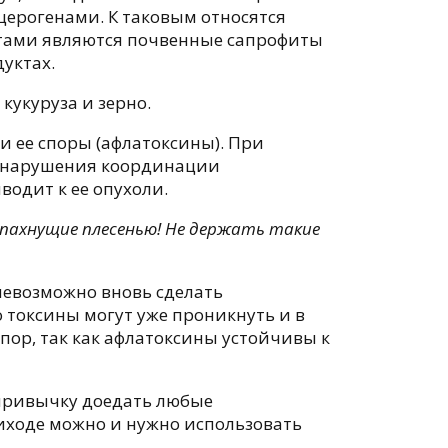
церогенами. К таковым относятся
нтами являются почвенные сапрофиты
дуктах.
кукуруза и зерно.
 и ее споры (афлатоксины). При
 и нарушения координации
водит к ее опухоли.
и пахнущие плесенью! Не держать такие
х невозможно вновь сделать
 токсины могут уже проникнуть и в
пор, так как афлатоксины устойчивы к
 привычку доедать любые
биходе можно и нужно использовать