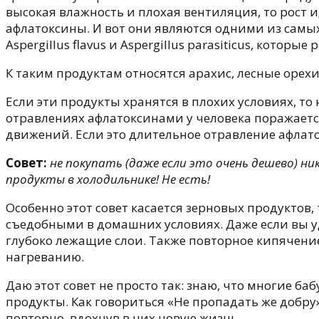
высокая влажность и плохая вентиляция, то рост 
афлатоксины. И вот они являются одними из самы
Aspergillus flavus и Aspergillus parasiticus, кот
К таким продуктам относятся арахис, лесные орехи
Если эти продукты хранятся в плохих условиях, то
отравлениях афлатоксинами у человека поражаетс
движений. Если это длительное отравление афлато
Совет:
не покупать (даже если это очень дешево) н
продукты в холодильнике! Не есть!
Особенно этот совет касается зерновых продуктов, 
съедобными в домашних условиях. Даже если вы у
глубоко лежащие слои. Также повторное кипячение
нагреванию.
Даю этот совет не просто так: знаю, что многие 
продукты. Как говориться «Не пропадать же добру»
повторно, вдохнув в них новую жизнь.