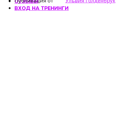
Публикация от
Ульвия Голденбрук
ОТЗЫВЫ
ВХОД НА ТРЕНИНГИ