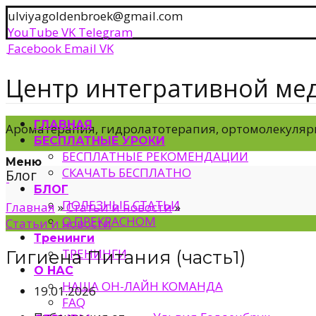
ulviyagoldenbroek@gmail.com
YouTube
VK
Telegram
Facebook
Email
VK
Центр интегративной ме
ГЛАВНАЯ
Ароматерапия, гидролатотерапия, ортомолекуляр
БЕСПЛАТНЫЕ УРОКИ
БЕСПЛАТНЫЕ РЕКОМЕНДАЦИИ
Меню
СКАЧАТЬ БЕСПЛАТНО
Блог
БЛОГ
ПОЛЕЗНЫЕ СТАТЬИ
Главная
»
Статьи и новости
»
О ПРЕКРАСНОМ
Статьи и новости
Тренинги
ТРЕНИНГИ
Гигиена Питания (часть1)
О НАС
НАША ОН-ЛАЙН КОМАНДА
19.01.2026
FAQ