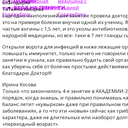
ОТЗЫВЫ
благодарю!
ВХОД НА ТРЕНИНГИ
Татьяна Kобцева
Еще одно наиполезнейшее занятие провела доктор
это на примере болезни внучки одной из учениц. Я
частые ангины с 1,5 лет, и это уколы антибиотик
народной медицины, но все- таки в 7 лет гланды с
Открыли ворота для инфекций в ниже лежащие орг
повышать иммунитет, только ничего не говорили п
занятии я узнала, как правильно будить свой орга
как уберечь себя от болячек простыми действиями.
благодарю Доктор!!!
Ирина Косова
Только что закончилось 4-е занятие в АКАДЕМИИ-
порядок, когда знаешь, и правильно понимаешь ка
баланс летит «кувырком» даже при правильном пит
заболеваниях, а то что эти «новые» сейчас как гр
характера, даже не длительных или наоборот долго
«переходный возраст».