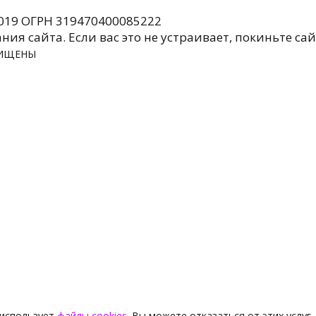
019 ОГРН 319470400085222
я сайта. Если вас это не устраивает, покиньте сай
АЩИЩЕНЫ
 использует
файлы cookies
. Вы можете отказаться от этих услуг