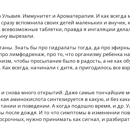
 Ульвия. Иммунитет и Ароматерапия. И как всегда
 сразу вспомнила своих детей маленьких и внучек, 
ов, всевозможные таблетки, правда я ингаляции дел
ыну вырезали.
аны. Знать бы про гидралаты тогда, да про эфирны
ро лимфодренаж, про то, что организму ребенка на
низм, чтобы просыпание было в радость, а не как об
 Как всегда, начинали с дитя, а пригодилось все в
2 и снова много открытий. Даже самые тончайшие 
кая аминокислота синтезируется в какую, и без как
ании и поведении. А когда подошло время, и др. У
ибы после дождя. И то что симптомы в изменении по
срочных, нужно принимать как сигнал, и разбирать