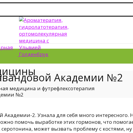
дицины
Лавандовой Академии №2
ная медицина и футрефлексотерапия
адемии №2
ой Академии-2. Узнала для себя много интересного.
жно помочь выработке этих гормонов, что помогает
 серотонина, может вызвать проблему с костями, ну