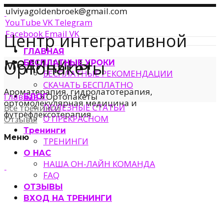
ulviyagoldenbroek@gmail.com
YouTube
VK
Telegram
Facebook
Email
VK
Центр интегративной
ГЛАВНАЯ
медицины
Ортопакеты
БЕСПЛАТНЫЕ УРОКИ
БЕСПЛАТНЫЕ РЕКОМЕНДАЦИИ
СКАЧАТЬ БЕСПЛАТНО
Ароматерапия, гидролатотерапия,
Главная
»
Ортопакеты
БЛОГ
ортомолекулярная медицина и
ПОЛЕЗНЫЕ СТАТЬИ
Все тренинги
футрефлексотерапия
О ПРЕКРАСНОМ
Отзывы
Тренинги
Меню
ТРЕНИНГИ
О НАС
НАША ОН-ЛАЙН КОМАНДА
FAQ
ОТЗЫВЫ
ВХОД НА ТРЕНИНГИ