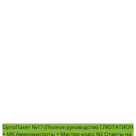
ОртоПакет №17 (Полное руководство ГЛЮТАТИОН
+ МK Аминокислоты + Мастер-класс N2 Ответы на