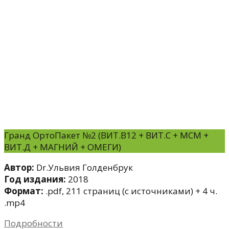
Гранд ОртоПакет №2 (ВИТ.B12 + ВИТ.С + МСМ +
ВИТ.Д + МАГНИЙ + ОМЕГИ)
Автор:
Dr.Ульвия Голденбрук
Год издания:
2018
Формат:
.pdf, 211 страниц (с источниками) + 4 ч.
.mp4
Подробности