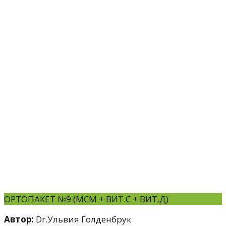
ОРТОПАКЕТ №9 (МСМ + ВИТ.С + ВИТ.Д)
Автор:
Dr.Ульвия Голденбрук