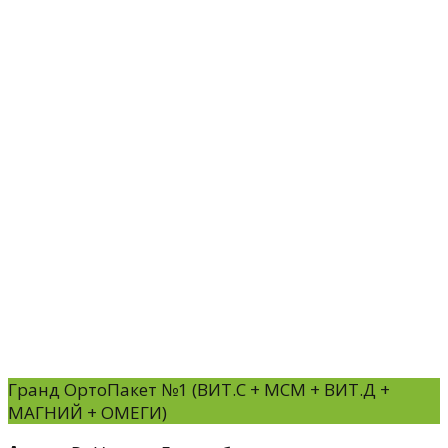
Гранд ОртоПакет №1 (ВИТ.С + МСМ + ВИТ.Д +
МАГНИЙ + ОМЕГИ)