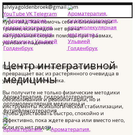
ulviyagoldenbroek@gmail.com
YouTube
VK
Telegram
Курс-гайд “Как помочь себе и близким при
травме, если рядом нет врача”
натуральная скорая помощь при травмах,
ушибах и падениях
Центр интегративной
Предлагаю вам пошаговую систему, которая
превращает вас из растерянного очевидца в
медицины
уверенного помощника.
Вы получите не только физические методики
Ароматерапия, гидролатотерапия,
обезболивания и реабилитации, но и
ортомолекулярная медицина и
инструменты психологической стабилизации,
футрефлексотерапия
чтобы действовать быстро, спокойно и
эффективно, пока ждете врача или вместо него,
если его нет рядом.