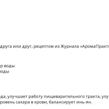
одруга или друг, рецептом из Журнала «АромаПракт
тр воды
 воды
да, улучшает работу пищеварительного тракта, ул
овень сахара в крови, балансирует инь-ян.