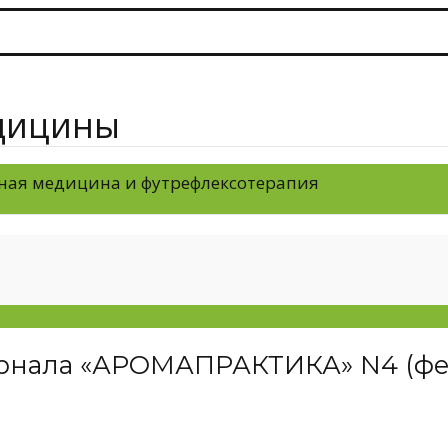
дицины
ная медицина и футрефлексотерапия
урнала «АРОМАПРАКТИКА» N4 (фе