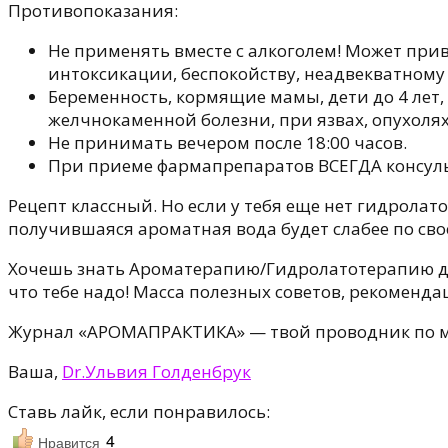
Противопоказания:
Не применять вместе с алкоголем! Может при
интоксикации, беспокойству, неадвекватному
Беременность, кормящие мамы, дети до 4 лет
желчнокаменной болезни, при язвах, опухоля
Не принимать вечером после 18:00 часов.
При приеме фармапрепаратов ВСЕГДА консуль
Рецепт классный. Но если у тебя еще нет гидролат
получившаяся ароматная вода будет слабее по св
Хочешь знать Ароматерапию/Гидролатотерапию дл
что тебе надо! Масса полезных советов, рекоменда
Журнал «АРОМАПРАКТИКА» — твой проводник по 
Ваша,
Dr.Ульвия Голденбрук
Ставь лайк, если понравилось:
4
Нравится