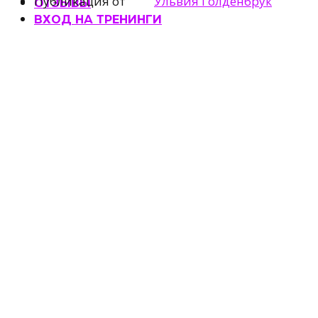
Публикация от
Ульвия Голденбрук
ОТЗЫВЫ
ВХОД НА ТРЕНИНГИ