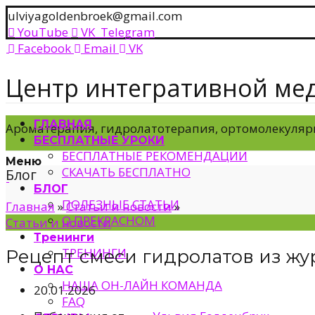
ulviyagoldenbroek@gmail.com
YouTube
VK
Telegram
Facebook
Email
VK
Центр интегративной ме
ГЛАВНАЯ
Ароматерапия, гидролатотерапия, ортомолекуляр
БЕСПЛАТНЫЕ УРОКИ
БЕСПЛАТНЫЕ РЕКОМЕНДАЦИИ
Меню
СКАЧАТЬ БЕСПЛАТНО
Блог
БЛОГ
ПОЛЕЗНЫЕ СТАТЬИ
Главная
»
Статьи и новости
»
О ПРЕКРАСНОМ
Статьи и новости
Тренинги
ТРЕНИНГИ
Рецепт смеси гидролатов из ж
О НАС
НАША ОН-ЛАЙН КОМАНДА
20.01.2026
FAQ