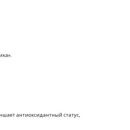
ика».
учшает антиоксидантный статус,