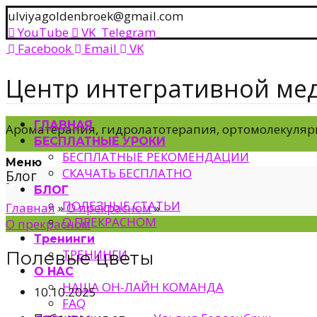
ulviyagoldenbroek@gmail.com
YouTube
VK
Telegram
Facebook
Email
VK
Центр интегративной ме
ГЛАВНАЯ
Ароматерапия, гидролатотерапия, ортомолекуляр
БЕСПЛАТНЫЕ УРОКИ
БЕСПЛАТНЫЕ РЕКОМЕНДАЦИИ
Меню
СКАЧАТЬ БЕСПЛАТНО
Блог
БЛОГ
ПОЛЕЗНЫЕ СТАТЬИ
Главная
»
О прекрасном
»
О ПРЕКРАСНОМ
О прекрасном
Тренинги
ТРЕНИНГИ
Полевые цветы
О НАС
НАША ОН-ЛАЙН КОМАНДА
10.10.2025
FAQ