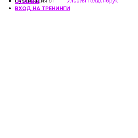
Публикация от
Ульвия Голденбрук
ОТЗЫВЫ
ВХОД НА ТРЕНИНГИ