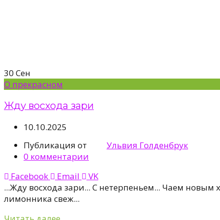
30
Сен
О прекрасном
Жду восхода зари
10.10.2025
Публикация от
Ульвия Голденбрук
0
комментарии
Facebook
Email
VK
...Жду восхода зари... С нетерпеньем... Чаем новым 
лимонника свеж...
Читать далее