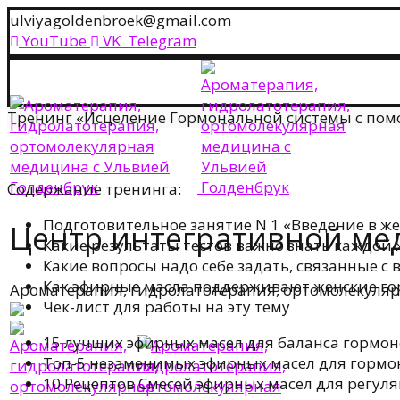
ulviyagoldenbroek@gmail.com
YouTube
VK
Telegram
Тренинг «Исцеление Гормональной системы с п
Содержание тренинга:
Подготовительное занятие N 1 «Введение в ж
Центр интегративной м
Какие результаты тестов важно знать каждой
Какие вопросы надо себе задать, связанные 
Как эфирные масла поддерживают женские го
Ароматерапия, гидролатотерапия, ортомолекуля
Чек-лист для работы на эту тему
15 лучших эфирных масел для баланса гормон
Топ-5 незаменимых эфирных масел для гормо
10 Рецептов Смесей эфирных масел для регул