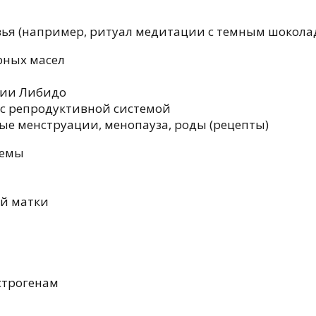
вья (например, ритуал медитации с темным шокола
рных масел
ции Либидо
 с репродуктивной системой
ые менструации, менопауза, роды (рецепты)
темы
ей матки
строгенам