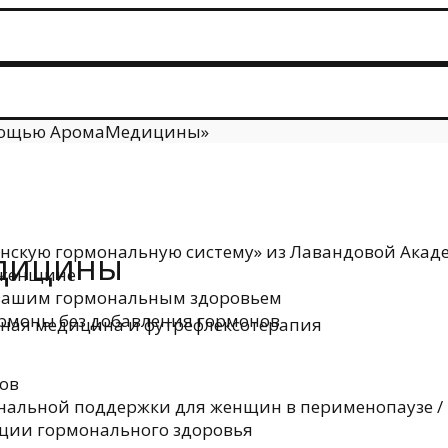
омощью АромаМедицины»
енскую гормональную систему» из Лавандовой Акаде
едицины
 женщине
с вашим гормональным здоровьем
рмоны без добавления гормонов
рная медицина и футрефлексотерапия
ов
нальной поддержки для женщин в перименопаузе /
яции гормонального здоровья