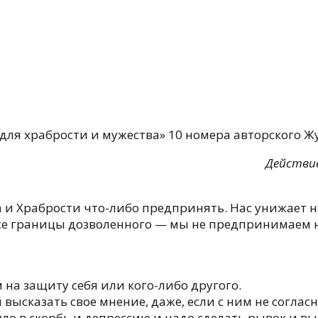
ля храбрости и мужества» 10 номерa авторского Ж
Действи
а и Храбрости что-либо предпринять. Нас унижает н
все границы дозволенного — мы не предпринимаем н
 на защиту себя или кого-либо другого.
высказать свое мнение, даже, если с ним не соглас
ло в скорбь и депрессию и надо сделать рывок и вы