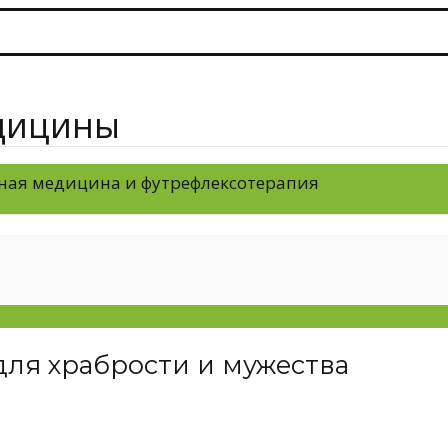
дицины
ная медицина и футрефлексотерапия
ля храбрости и мужества