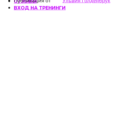
Публикация от
Ульвия Голденбрук
ОТЗЫВЫ
ВХОД НА ТРЕНИНГИ