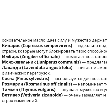
основательное масло, дает силу и мужество держа
Кипарис (Cupressus sempervirens)
— идеально подх
страхи, которые могут блокировать твою способно
Имбирь (Zingiber officinale)
— помогает восстанов
Можжевельник (Juniperus communis)
— предлагае
Лаванда (Lavendula angustifolia)
— питает и эмо
физических перегрузок.
Сосна (Pinus sylvestris)
— используется для восста
Розмарин (Rosmarinus officinalis)
— напоминает те
Тимьян (Thymus vulgaris)
— внушает мужество и ув
Ветивер (Vetiveria zizanoide)
— очень заземляет и
страх изменений.