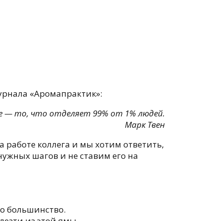
урнала «Аромапрактик»:
е — то, что отделяет 99% от 1% людей.
Марк Твен
а работе коллега и мы хотим ответить,
ужных шагов и не ставим его на
но большинство.
лезти из этой ямы.