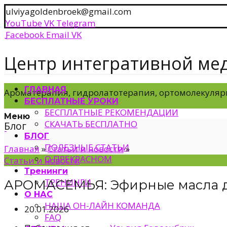
ulviyagoldenbroek@gmail.com
YouTube
VK
Telegram
Facebook
Email
VK
Центр интегративной ме
ГЛАВНАЯ
Ароматерапия, гидролатотерапия, ортомолекуляр
БЕСПЛАТНЫЕ УРОКИ
БЕСПЛАТНЫЕ РЕКОМЕНДАЦИИ
Меню
СКАЧАТЬ БЕСПЛАТНО
Блог
БЛОГ
ПОЛЕЗНЫЕ СТАТЬИ
Главная
»
Статьи и новости
»
О ПРЕКРАСНОМ
Статьи и новости
Тренинги
ТРЕНИНГИ
АРОМАСЕМЬЯ: Эфирные масла д
О НАС
НАША ОН-ЛАЙН КОМАНДА
20.01.2026
FAQ